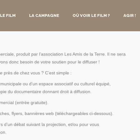
LE FILM
LA CAMPAGNE
OÙ VOIR LE FILM ?
AGIR !
iale, produit par l’association Les Amis de la Terre. Il ne sera
vons donc besoin de votre soutien pour le diffuser !
te
près de chez vous ? C’est simple :
municipale ou d’un espace associatif ou culturel équipé,
opie du documentaire donnant droit à diffusion.
ercial (entrée gratuite).
fiches, flyers, bannières web (téléchargeables ci-dessous).
rs d’un débat suivant la projection, et/ou pour vous
ion.